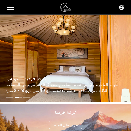
غرفة فردية – تيثيس
الخيمة الفاخرة - تيتيس تقدم مساحة واسعة 190 متر مربع من المساحة
الكلية ، مع مساحة معيشة مخصصة تبلغ 40 متر مربع (5 × 8 متر).
غرفة فردية
تعرف على المزيد